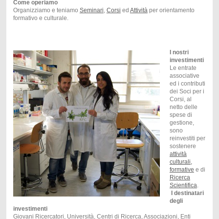
Come operiamo
Organizziamo e teniamo
Seminari
,
Corsi
ed
Attività
per orientamento
formativo e culturale.
I nostri
investimenti
Le entrate
associative
ed i contributi
dei Soci per i
Corsi, al
netto delle
spese di
gestione,
sono
reinvestiti per
sostenere
attività
culturali,
formative
e di
Ricerca
Scientifica
.
I destinatari
degli
investimenti
Giovani Ricercatori, Università, Centri di Ricerca, Associazioni, Enti