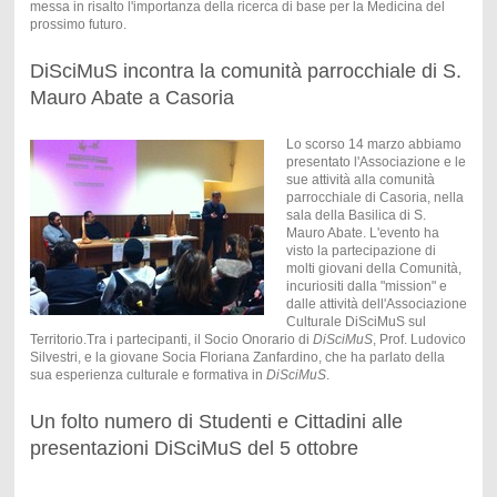
messa in risalto l'importanza della ricerca di base per la Medicina del
prossimo futuro.
DiSciMuS incontra la comunità parrocchiale di S.
Mauro Abate a Casoria
Lo scorso 14 marzo abbiamo
presentato l'Associazione e le
sue attività alla comunità
parrocchiale di Casoria, nella
sala della Basilica di S.
Mauro Abate. L'evento ha
visto la partecipazione di
molti giovani della Comunità,
incuriositi dalla "mission" e
dalle attività dell'Associazione
Culturale DiSciMuS sul
Territorio.Tra i partecipanti, il Socio Onorario di
DiSciMuS
, Prof. Ludovico
Silvestri, e la giovane Socia Floriana Zanfardino, che ha parlato della
sua esperienza culturale e formativa in
DiSciMuS
.
Un folto numero di Studenti e Cittadini alle
presentazioni DiSciMuS del 5 ottobre