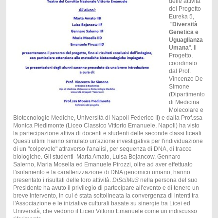
delle attività
del Progetto
Eureka 5,
"
Diversità
Genetica e
Uguaglianza
Umana
". Il
Progetto,
coordinato
dal Prof.
Vincenzo De
Simone
(Dipartimento
di Medicina
Molecolare e
Biotecnologie Mediche, Università di Napoli Federico II) e dalla Prof.ssa
Monica Piedimonte (Liceo Classico Vittorio Emanuele, Napoli) ha visto
la partecipazione attiva di docenti e studenti delle seconde classi liceali.
Questi ultimi hanno simulato un'azione investigativa per l'individuazione
di un "colpevole" attraverso l'analisi, per sequenza di DNA, di tracce
biologiche. Gli studenti Marta Amato, Luisa Bojancow, Gennaro
Salerno, Maria Mosella ed Emanuele Pirozzi, oltre ad aver effettuato
l'isolamento e la caratterizzazione di DNA genomico umano, hanno
presentato i risultati delle loro attività.
DiSciMuS
nella persona del suo
Presidente ha avuto il privilegio di partecipare all'evento e di tenere un
breve intervento, in cui è stata sottolineata la convergenza di intenti tra
l'Associazione e le iniziative culturali basate su sinergie tra Licei ed
Università, che vedono il Liceo Vittorio Emanuele come un indiscusso