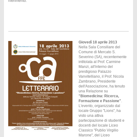
riferimento.
Giovedì 18 aprile 2013
Nella Sala Consiliare del
Comune di Mercato S.
Severino (SA), recentemente
intitolata al Prof. Carmine
Manzi, all'interno del
prestigioso Palazzo
Vanvitelliano, il Prof. Nicola
Zambrano, Presidente
dell'Associazione, ha tenuto
una Relazione su
"Biomedicina: Ricerca,
Formazione e Passione"
.
L'evento, organizzato dal
locale Gruppo "Lions", ha
visto una attiva
partecipazione di studenti e
docenti del locale Liceo
Classico "Publio Virgilio
Marone", del Liceo