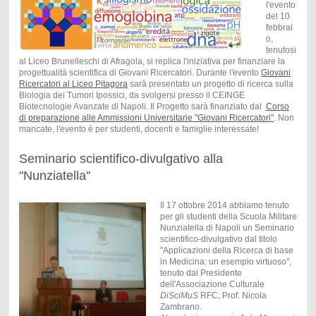
l'evento
del 10
febbrai
o,
tenutosi
al Liceo Brunelleschi di Afragola, si replica l'iniziativa per finanziare la
progettualità scientifica di Giovani Ricercatori. Durante l'evento
Giovani
Ricercatori al Liceo Pitagora
sarà presentato un progetto di ricerca sulla
Biologia dei Tumori Ipossici, da svolgersi presso il CEINGE
Biotecnologie Avanzate di Napoli. Il Progetto sarà finanziato dal
Corso
di preparazione alle Ammissioni Universitarie "Giovani Ricercatori"
. Non
mancate, l'evento è per studenti, docenti e famiglie interessate!
Seminario scientifico-divulgativo alla
"Nunziatella"
Il 17 ottobre 2014 abbiamo tenuto
per gli studenti della Scuola Militare
Nunziatella di Napoli un Seminario
scientifico-divulgativo dal titolo
"Applicazioni della Ricerca di base
in Medicina: un esempio virtuoso",
tenuto dal Presidente
dell'Associazione Culturale
DiSciMuS
RFC, Prof. Nicola
Zambrano.