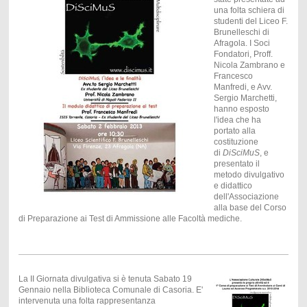
una folta schiera di
studenti del Liceo F.
Brunelleschi di
Afragola. I Soci
Fondatori, Proff.
Nicola Zambrano e
Francesco
Manfredi, e Avv.
Sergio Marchetti,
hanno esposto
l'idea che ha
portato alla
costituzione
di
DiSciMuS
, e
presentato il
metodo divulgativo
e didattico
dell'Associazione
alla base del Corso
di Preparazione ai Test di Ammissione alle Facoltà mediche.
La II Giornata divulgativa si è tenuta Sabato 19
Gennaio nella Biblioteca Comunale di Casoria. E'
intervenuta una folta rappresentanza