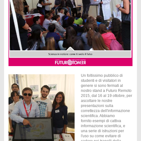
Un foltissimo pubblico di
studenti e di visitatori in
genere si sono fermati al
nostro stand a Futuro Remoto
2015, dal 16 al 19 ottobre, per
ascoltare le nostre
presentazioni sulla
correttezza dell'informazione
scientifica. Abbiamo
fornito esempi di cattiva
informazione scientifica, e
una serie di istruzioni per
l'uso su come evitare di