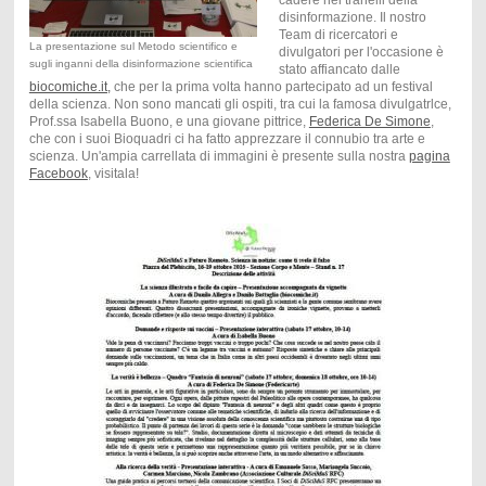
cadere nei tranelli della
disinformazione. Il nostro
Team di ricercatori e
La presentazione sul Metodo scientifico e
divulgatori per l'occasione è
sugli inganni della disinformazione scientifica
stato affiancato dalle
biocomiche.it,
che per la prima volta hanno partecipato ad un festival
della scienza. Non sono mancati gli ospiti, tra cui la famosa divulgatrlce,
Prof.ssa Isabella Buono, e una giovane pittrice,
Federica De Simone
,
che con i suoi Bioquadri ci ha fatto apprezzare il connubio tra arte e
scienza. Un'ampia carrellata di immagini è presente sulla nostra
pagina
Facebook
, visitala!