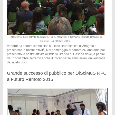
Intervento sulle attività formative, Proff. Manfredi e Saviano. Istituto Brando di
Casoria, 24 ottobre 2015.
Venerdì 23 ottobre siamo stati al Liceo Brunelleschi di Afragola a
presentare le nostre attività. Nel pomeriggio di sabato 24 abbiamo poi
presentato le nostre attività all'Istituto Brando di Casoria dove, a partire
dal 7 novembre, terremo anche il Corso per le ammissioni universitarie
dei nostri Soci.
Grande successo di pubblico per DiSciMuS RFC
a Futuro Remoto 2015